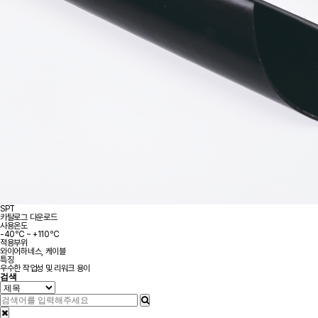
SPT
카탈로그 다운로드
사용온도
-40℃ ~ +110℃
적용부위
와이어하네스, 케이블
특징
우수한 작업성 및 리워크 용이
검색