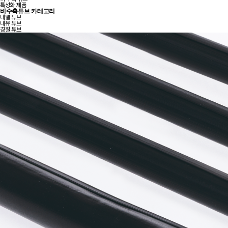
특성화 제품
비수축튜브 카테고리
내열 튜브
내유 튜브
경질 튜브