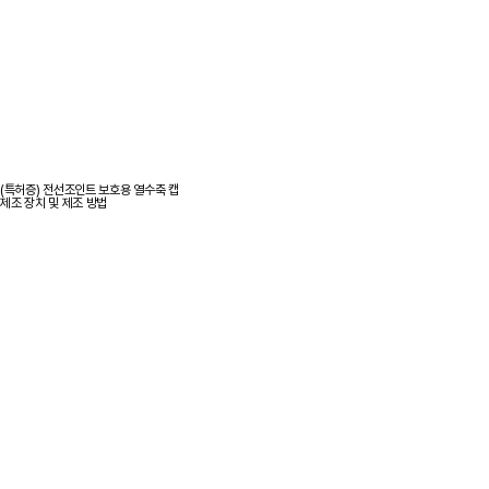
(특허증) 전선조인트 보호용 열수축 캡
제조 장치 및 제조 방법