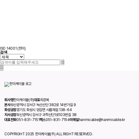
ISO 14001 (한미)
검색
회사명
한미케이블(주)
대표
최경복
본사
부산광역시 강서구 녹산산단 382로 14번가길 9
화성공장
경기도 화성시 양감면 사릅재길 138-64
지사공장
부산광역시 강서구 과학산단1로103번길 38
대표전화
051-831-7151
팩스
051-831-7154
이메일
hanmicable@hanmicable.kr
COPYRIGHT 2025 한미케이블(주) ALL RIGHT RESERVED.