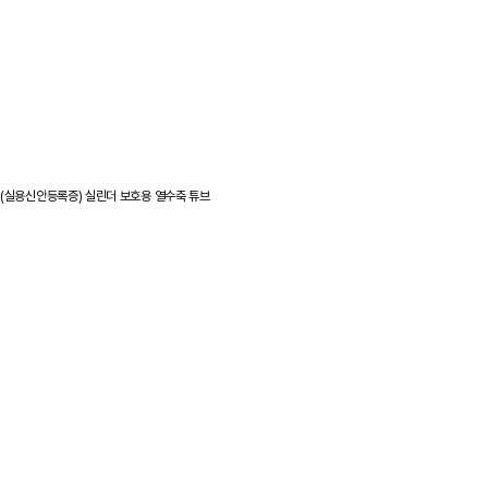
(실용신안등록증) 실린더 보호용 열수축 튜브