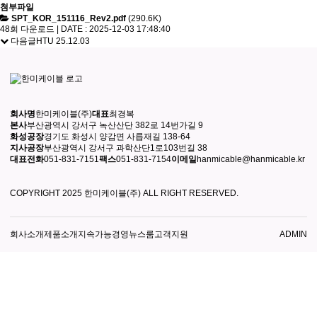
첨부파일
SPT_KOR_151116_Rev2.pdf
(290.6K)
48회 다운로드 | DATE : 2025-12-03 17:48:40
다음글
HTU
25.12.03
회사명
한미케이블(주)
대표
최경복
본사
부산광역시 강서구 녹산산단 382로 14번가길 9
화성공장
경기도 화성시 양감면 사릅재길 138-64
지사공장
부산광역시 강서구 과학산단1로103번길 38
대표전화
051-831-7151
팩스
051-831-7154
이메일
hanmicable@hanmicable.kr
COPYRIGHT 2025 한미케이블(주) ALL RIGHT RESERVED.
회사소개
제품소개
지속가능경영
뉴스룸
고객지원
ADMIN