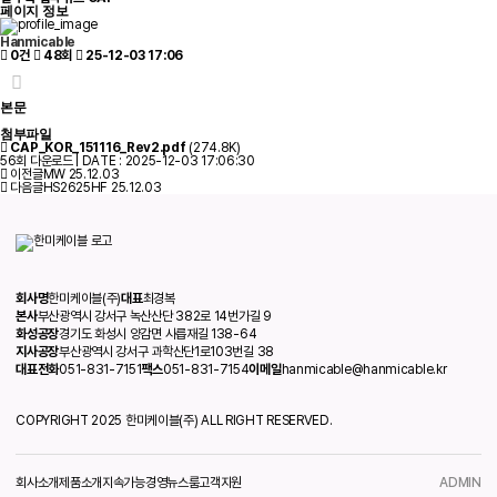
페이지 정보
Hanmicable
0건
48회
25-12-03 17:06
본문
첨부파일
CAP_KOR_151116_Rev2.pdf
(274.8K)
56회 다운로드 | DATE : 2025-12-03 17:06:30
이전글
MW
25.12.03
다음글
HS2625HF
25.12.03
회사명
한미케이블(주)
대표
최경복
본사
부산광역시 강서구 녹산산단 382로 14번가길 9
화성공장
경기도 화성시 양감면 사릅재길 138-64
지사공장
부산광역시 강서구 과학산단1로103번길 38
대표전화
051-831-7151
팩스
051-831-7154
이메일
hanmicable@hanmicable.kr
COPYRIGHT 2025 한미케이블(주) ALL RIGHT RESERVED.
회사소개
제품소개
지속가능경영
뉴스룸
고객지원
ADMIN