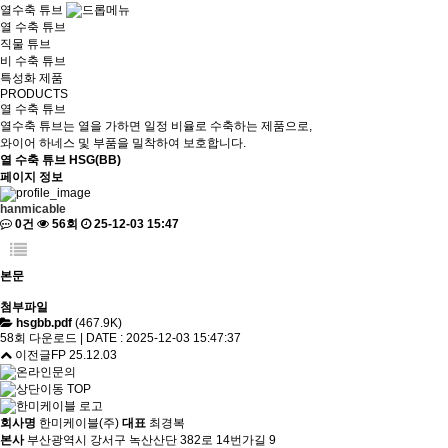
열수축 튜브
열 수축 튜브
직물 튜브
비 수축 튜브
특성화 제품
PRODUCTS
열 수축 튜브
열수축 튜브는 열을 가하면 일정 비율로 수축하는 제품으로,
와이어 하네스 및 부품을 밀착하여 보호합니다.
열 수축 튜브
HSG(BB)
페이지 정보
hanmicable
0건
56회
25-12-03 15:47
본문
첨부파일
hsgbb.pdf
(467.9K)
58회 다운로드 | DATE : 2025-12-03 15:47:37
이전글
FP
25.12.03
TOP
회사명
한미케이블(주)
대표
최경복
본사
부산광역시 강서구 녹산산단 382로 14번가길 9