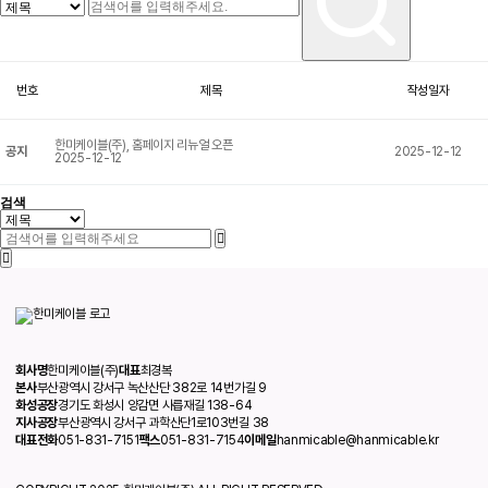
번호
제목
작성일자
한미케이블(주), 홈페이지 리뉴얼 오픈
공지
2025-12-12
2025-12-12
검색
회사명
한미케이블(주)
대표
최경복
본사
부산광역시 강서구 녹산산단 382로 14번가길 9
화성공장
경기도 화성시 양감면 사릅재길 138-64
지사공장
부산광역시 강서구 과학산단1로103번길 38
대표전화
051-831-7151
팩스
051-831-7154
이메일
hanmicable@hanmicable.kr