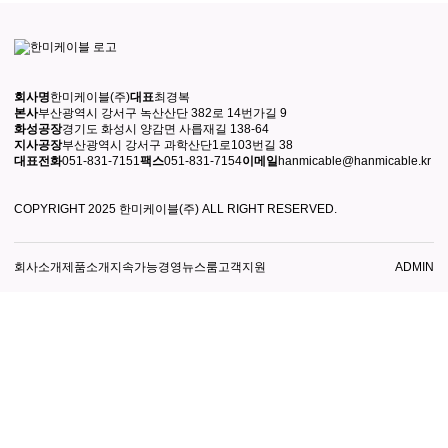
회사명
한미케이블(주)
대표
최경복
본사
부산광역시 강서구 녹산산단 382로 14번가길 9
화성공장
경기도 화성시 양감면 사릅재길 138-64
지사공장
부산광역시 강서구 과학산단1로103번길 38
대표전화
051-831-7151
팩스
051-831-7154
이메일
hanmicable@hanmicable.kr
COPYRIGHT 2025 한미케이블(주) ALL RIGHT RESERVED.
회사소개
제품소개
지속가능경영
뉴스룸
고객지원
ADMIN